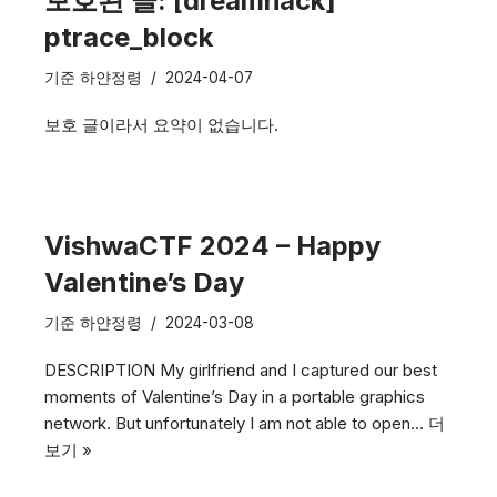
보호된 글: [dreamhack]
ptrace_block
기준
하얀정령
2024-04-07
보호 글이라서 요약이 없습니다.
VishwaCTF 2024 – Happy
Valentine’s Day
기준
하얀정령
2024-03-08
DESCRIPTION My girlfriend and I captured our best
moments of Valentine’s Day in a portable graphics
network. But unfortunately I am not able to open…
더
보기 »