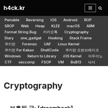
h4ck.kr
콘
텐
Pwnable
Reversing
iOS
Android
ROP
츠
SROP
Web
Heap
KLEE
macOS
ARM
로
Format String Bug
카카오톡
Cryptography
건
Diary
one_gadget
Hooking
Stack Frame
너
쿠키런
Forensic
UAF
Linux Kernel
뛰
쿠키런 For Kakao
ShellCode
쿠키런 오븐브레이크
기
Windows
Return to Library
iOS Kernel
아두이노
CTF
seccomp
FSOP
VM
BoB13
낙서
Cryptography